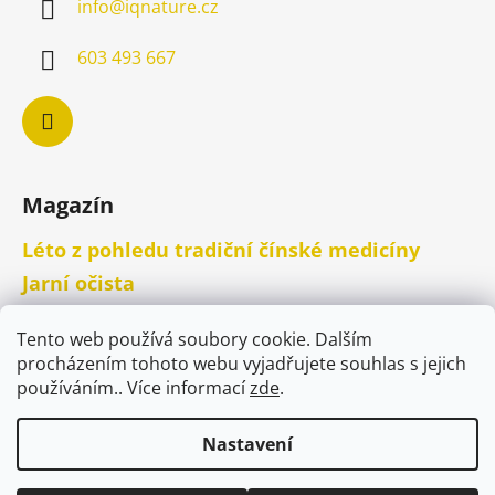
info
@
iqnature.cz
603 493 667
Magazín
Léto z pohledu tradiční čínské medicíny
Jarní očista
Ztuhlé trapézy - jak si ulevit.
Tento web používá soubory cookie. Dalším
procházením tohoto webu vyjadřujete souhlas s jejich
používáním.. Více informací
zde
.
Nastavení