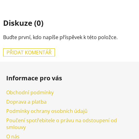
Diskuze (0)
Buďte první, kdo napíše příspěvek k této položce.
PŘIDAT KOMENTÁŘ
Z
á
Informace pro vás
p
a
Obchodní podmínky
t
Doprava a platba
í
Podmínky ochrany osobních údajů
Poučení spotřebitele o právu na odstoupení od
smlouvy
O nás