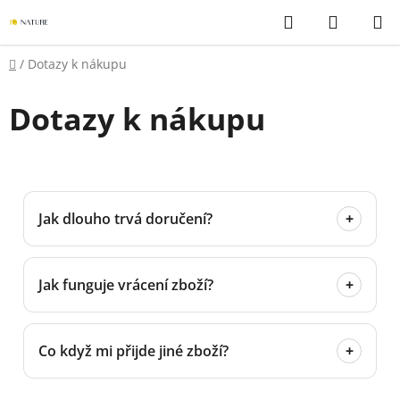
Přejít
Hledat
NÁKUP
na
KOŠÍK
obsah
Domů
/
Dotazy k nákupu
Dotazy k nákupu
Jak dlouho trvá doručení?
+
Jak funguje vrácení zboží?
+
Co když mi přijde jiné zboží?
+