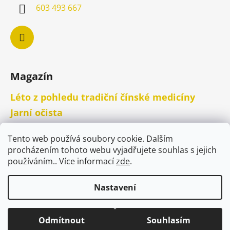
603 493 667
Magazín
Léto z pohledu tradiční čínské medicíny
Jarní očista
Ztuhlé trapézy - jak si ulevit.
Tento web používá soubory cookie. Dalším
procházením tohoto webu vyjadřujete souhlas s jejich
používáním.. Více informací
zde
.
Nastavení
Odmítnout
Souhlasím
Vytvořil Shoptet