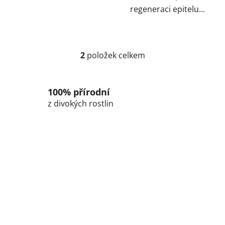
regeneraci epitelu...
2
položek celkem
O
v
l
100% přírodní
á
d
z divokých rostlin
a
c
í
p
r
v
k
y
v
ý