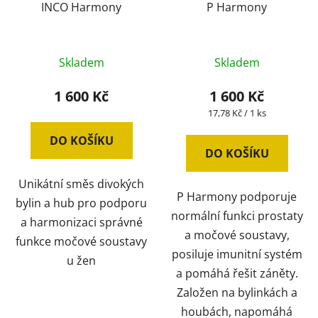
o
INCO Harmony
P Harmony
ů
d
u
Průměrné
k
Skladem
Skladem
hodnocení
t
produktu
1 600 Kč
1 600 Kč
ů
je
Měrná
17,78 Kč / 1 ks
cena:
5,0
DO KOŠÍKU
z
DO KOŠÍKU
5
Unikátní směs divokých
hvězdiček.
P Harmony podporuje
bylin a hub pro podporu
normální funkci prostaty
a harmonizaci správné
a močové soustavy,
funkce močové soustavy
posiluje imunitní systém
u žen
a pomáhá řešit záněty.
Založen na bylinkách a
houbách, napomáhá