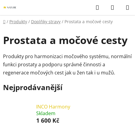
Přejít
Hledat
NÁKUP
na
KOŠÍK
obsah
Domů
/
Produkty
/
Doplňky stravy
/
Prostata a močové cesty
Prostata a močové cesty
Produkty pro harmonizaci močového systému, normální
funkci prostaty a podporu správné činnosti a
regenerace močových cest jak u žen tak i u mužů.
Nejprodávanější
INCO Harmony
Skladem
1 600 Kč