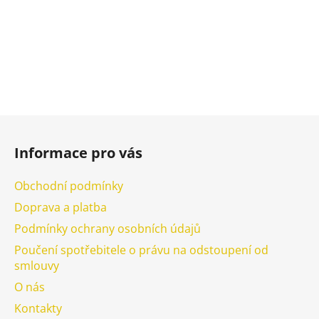
p
i
s
u
Z
á
Informace pro vás
p
a
Obchodní podmínky
t
Doprava a platba
í
Podmínky ochrany osobních údajů
Poučení spotřebitele o právu na odstoupení od
smlouvy
O nás
Kontakty