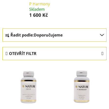
P Harmony
Skladem
1 600 Kč
Ř
Řadit podle:
Doporučujeme
a
z
e
OTEVŘÍT FILTR
n
í
V
p
ý
r
p
o
i
d
s
u
p
k
r
t