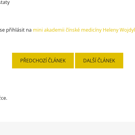
staty
se přihlásit na
mini akademii čínské medicíny Heleny Wojdy
PŘEDCHOZÍ ČLÁNEK
DALŠÍ ČLÁNEK
žce.