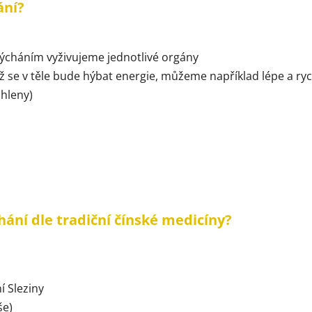
ání?
dýcháním vyživujeme jednotlivé orgány
ž se v těle bude hýbat energie, můžeme například lépe a r
 hleny)
hání dle tradiční čínské medicíny?
í Sleziny
še)