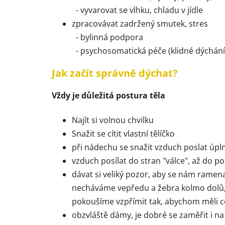
- vyvarovat se vlhku, chladu v jídle
zpracovávat zadržený smutek, stres
- bylinná podpora
- psychosomatická péče (klidné dýchání,
Jak začít správně dýchat?
Vždy je důležitá postura těla
Najít si volnou chvilku
Snažit se cítit vlastní tělíčko
při nádechu se snažit vzduch poslat úpln
vzduch posílat do stran "válce", až do poc
dávat si veliký pozor, aby se nám ramen
necháváme vepředu a žebra kolmo dolů, 
pokoušíme vzpřímit tak, abychom měli co
obzvláště dámy, je dobré se zaměřit i na