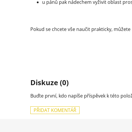
u pánů pak nádechem vyživit oblast pro
Pokud se chcete vše naučit prakticky, můžete 
Diskuze (0)
Buďte první, kdo napíše příspěvek k této polo
PŘIDAT KOMENTÁŘ
Z