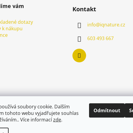
díme vám
Kontakt
kladené dotazy
info
@
iqnature.cz
 k nákupu
ence
603 493 667
používá soubory cookie. Dalším
Odmítnout
S
m tohoto webu vyjadřujete souhlas
užíváním.. Více informací
zde
.