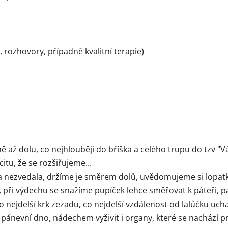
 rozhovory, případně kvalitní terapie)
ě až dolu, co nejhlouběji do bříška a celého trupu do tzv "V
itu, že se rozšiřujeme...
a nezvedala, držíme je směrem dolů, uvědomujeme si lopatky
při výdechu se snažíme pupíček lehce směřovat k páteři, p
 nejdelší krk zezadu, co nejdelší vzdálenost od lalůčku uc
 pánevní dno, nádechem vyživit i organy, které se nachází pr