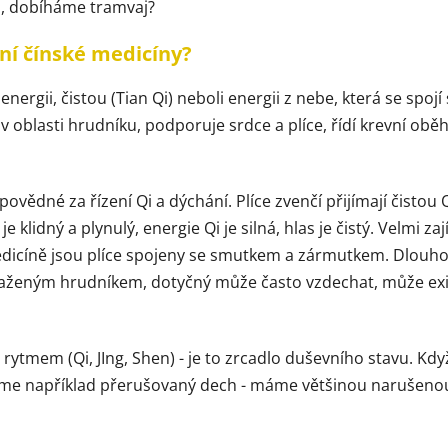
o, dobíháme tramvaj?
ční čínské medicíny?
ergii, čistou (Tian Qi) neboli energii z nebe, která se spojí 
lí v oblasti hrudníku, podporuje srdce a plíce, řídí krevní ob
vědné za řízení Qi a dýchání. Plíce zvenčí přijímají čistou Qi
e klidný a plynulý, energie Qi je silná, hlas je čistý. Velmi 
icíně jsou plíce spojeny se smutkem a zármutkem. Dlouhodo
aženým hrudníkem, dotyčný může často vzdechat, může exis
 rytmem (Qi, JIng, Shen) - je to zrcadlo duševního stavu. K
máme například přerušovaný dech - máme většinou narušen