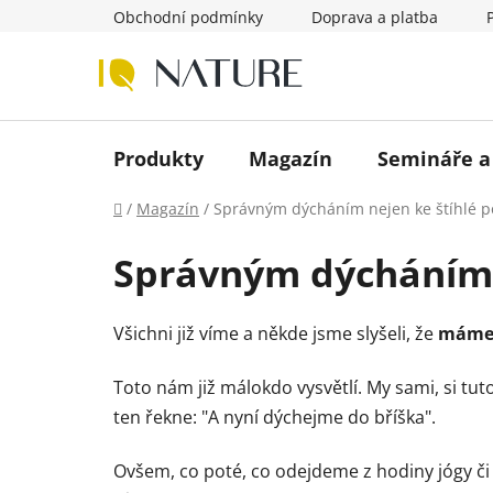
Přejít
Obchodní podmínky
Doprava a platba
na
obsah
Produkty
Magazín
Semináře a
Domů
/
Magazín
/
Správným dýcháním nejen ke štíhlé p
Správným dýcháním 
Všichni již víme a někde jsme slyšeli, že
máme 
Toto nám již málokdo vysvětlí. My sami, si t
ten řekne: "A nyní dýchejme do bříška".
Ovšem, co poté, co odejdeme z hodiny jógy č