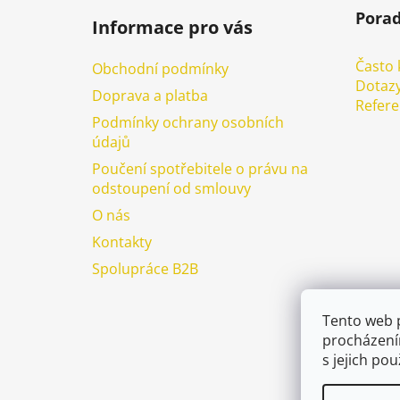
á
Pora
Informace pro vás
p
a
Často 
Obchodní podmínky
t
Dotazy
Doprava a platba
í
Refer
Podmínky ochrany osobních
údajů
Poučení spotřebitele o právu na
odstoupení od smlouvy
O nás
Kontakty
Spolupráce B2B
Tento web 
procházení
s jejich po