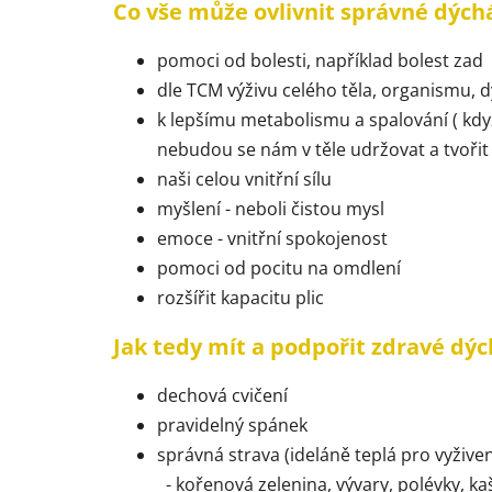
Co vše může ovlivnit správné dých
pomoci od bolesti, například bolest zad
dle TCM výživu celého těla, organismu, 
k lepšímu metabolismu a spalování ( kdy
nebudou se nám v těle udržovat a tvořit
naši celou vnitřní sílu
myšlení - neboli čistou mysl
emoce - vnitřní spokojenost
pomoci od pocitu na omdlení
rozšířit kapacitu plic
Jak tedy mít a podpořit zdravé dýc
dechová cvičení
pravidelný spánek
správná strava (ideláně teplá pro vyživen
- kořenová zelenina, vývary, polévky, ka