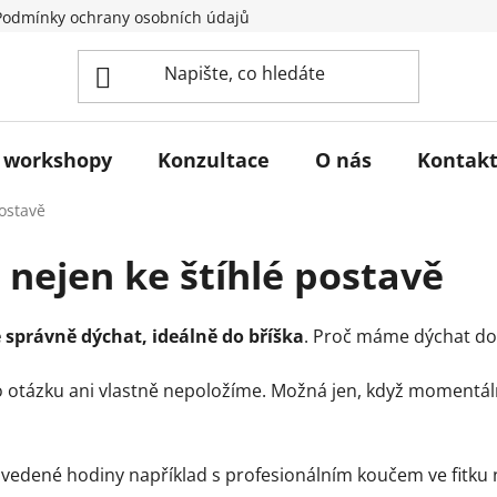
Podmínky ochrany osobních údajů
Poučení spotřebitele o pr
 workshopy
Konzultace
O nás
Kontak
ostavě
nejen ke štíhlé postavě
správně dýchat, ideálně do bříška
. Proč máme dýchat do b
uto otázku ani vlastně nepoložíme. Možná jen, když moment
i vedené hodiny například s profesionálním koučem ve fitk