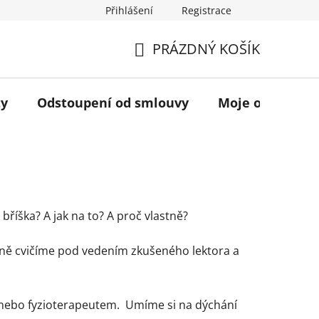
Přihlášení
Registrace
ávu na odstoupení od smlouvy
O nás
Kontakty
Spo
PRÁZDNÝ KOŠÍK
NÁKUPNÍ
KOŠÍK
ty
Odstoupení od smlouvy
Moje objednáv
říška? A jak na to? A proč vlastně?
álně cvičíme pod vedením zkušeného lektora a
u nebo fyzioterapeutem. Umíme si na dýchání