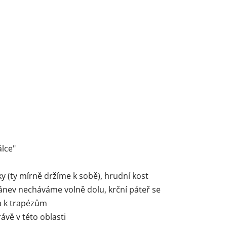
álce"
 (ty mírně držíme k sobě), hrudní kost
ánev necháváme volně dolu, krční páteř se
ha k trapézům
ávě v této oblasti