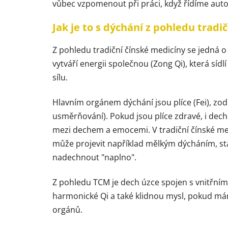
vůbec vzpomenout při práci, když řídíme aut
Jak je to s dýchání z pohledu tradi
Z pohledu tradiční čínské medicíny se jedná o en
vytváří energii společnou (Zong Qi), která síd
sílu.
Hlavním orgánem dýchání jsou plíce (Fei), zodpo
usměrňování). Pokud jsou plíce zdravé, i dech j
mezi dechem a emocemi. V tradiční čínské med
může projevit například mělkým dýcháním, st
nadechnout "naplno".
Z pohledu TCM je dech úzce spojen s vnitřním
harmonické Qi a také klidnou mysl, pokud 
orgánů.