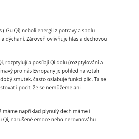
s ( Gu Qí) neboli energii z potravy a spolu
ěh a dýchaní. Zároveň ovlivňuje hlas a dechovou
, rozptylují a posílají Qi dolu (rozptylování a
zajímavý pro nás Evropany je pohled na vztah
bý smutek, často oslabuje funkci plic. Ta se
tovat i pocit, že se nemůžeme ani
dyž máme například plynulý dech máme i
ou Qi, narušené emoce nebo nerovnováhu