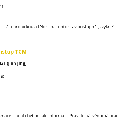
21
stát chronickou a tělo si na tento stav postupně „zvykne“.
přístup TCM
1 (Jian Jing)
á:
gnace – není chybou, ale informací. Pravidelná, vědomá prá