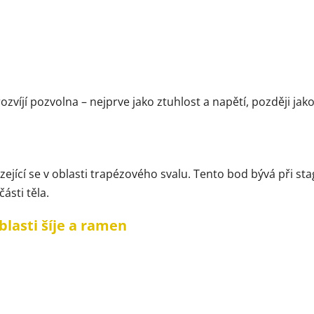
ozvíjí pozvolna – nejprve jako ztuhlost a napětí, později jak
jící se v oblasti trapézového svalu. Tento bod bývá při stagn
ásti těla.
blasti šíje a ramen