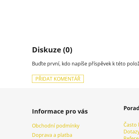
Diskuze (0)
Buďte první, kdo napíše příspěvek k této polo
PŘIDAT KOMENTÁŘ
Z
á
Pora
Informace pro vás
p
a
Často 
Obchodní podmínky
t
Dotazy
Doprava a platba
í
Refer