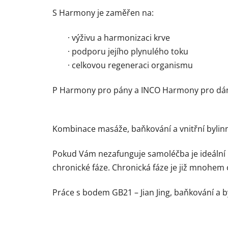
S Harmony je zaměřen na:
· výživu a harmonizaci krve
· podporu jejího plynulého toku
· celkovou regeneraci organismu
P Harmony pro pány a INCO Harmony pro dá
Kombinace masáže, baňkování a vnitřní bylinn
Pokud Vám nezafunguje samoléčba je ideální n
chronické fáze. Chronická fáze je již mnohem o
Práce s bodem GB21 – Jian Jing, baňkování a 