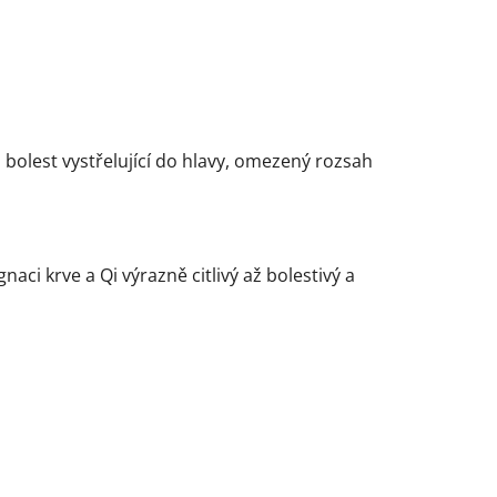
o bolest vystřelující do hlavy, omezený rozsah
aci krve a Qi výrazně citlivý až bolestivý a