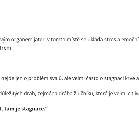
rovým orgánem jater, v tomto místě se ukládá stres a emoční
ětrem
nejde jen o problém svalů, ale velmi často o stagnaci krve a 
důležitých drah, zejména dráha žlučníku, která je velmi citl
t, tam je stagnace.“