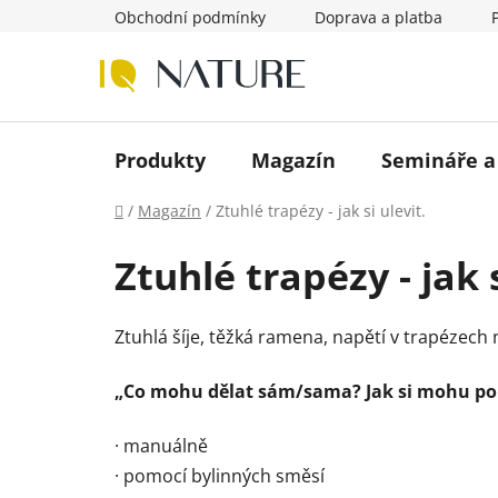
Přejít
Obchodní podmínky
Doprava a platba
na
obsah
Produkty
Magazín
Semináře a
Domů
/
Magazín
/
Ztuhlé trapézy - jak si ulevit.
Ztuhlé trapézy - jak s
Ztuhlá šíje, těžká ramena, napětí v trapézech n
„Co mohu dělat sám/sama? Jak si mohu pomo
· manuálně
· pomocí bylinných směsí