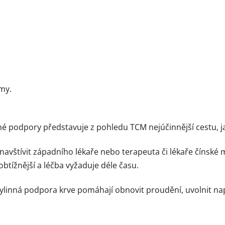
my.
é podpory představuje z pohledu TCM nejúčinnější cestu, ja
avštívit západního lékaře nebo terapeuta či lékaře čínské m
btížnější a léčba vyžaduje déle času.
bylinná podpora krve pomáhají obnovit proudění, uvolnit na