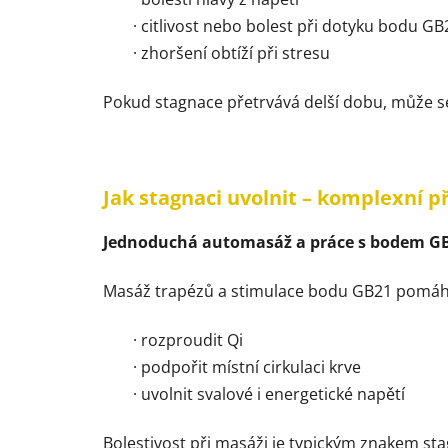
· citlivost nebo bolest při dotyku bodu GB
· zhoršení obtíží při stresu
Pokud stagnace přetrvává delší dobu, může se 
Jak stagnaci uvolnit – komplexní 
Jednoduchá automasáž a práce s bodem GB2
Masáž trapézů a stimulace bodu GB21 pomáh
· rozproudit Qi
· podpořit místní cirkulaci krve
· uvolnit svalové i energetické napětí
Bolestivost při masáži je typickým znakem sta