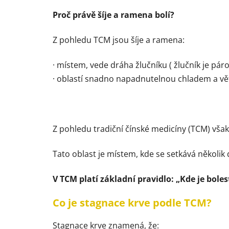
Proč právě šíje a ramena bolí?
Z pohledu TCM jsou šíje a ramena:
· místem, vede dráha žlučníku ( žlučník je pá
· oblastí snadno napadnutelnou chladem a v
Z pohledu tradiční čínské medicíny (TCM) však 
Tato oblast je místem, kde se setkává několik 
V TCM platí základní pravidlo: „Kde je boles
Co je stagnace krve podle TCM?
Stagnace krve znamená, že: