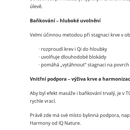
úlevě.
Baňkování – hluboké uvolnění
Velmi účinnou metodou při stagnaci krve v ob
· rozproudí krev i Qi do hloubky
· uvolňuje dlouhodobé blokády
· pomáhá „vytáhnout“ stagnaci na povrch
Vnitřní podpora – výživa krve a harmoniza
Aby byl efekt masáže i baňkování trvalý, je v
rychle vrací.
Právě zde má své místo bylinná podpora, nap
Harmony od IQ Nature.