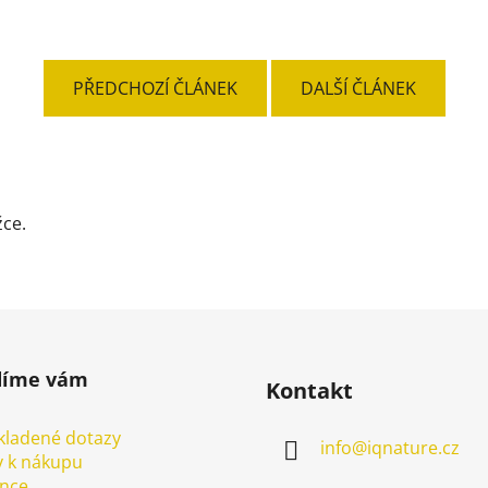
PŘEDCHOZÍ ČLÁNEK
DALŠÍ ČLÁNEK
žce.
díme vám
Kontakt
kladené dotazy
info
@
iqnature.cz
 k nákupu
ence