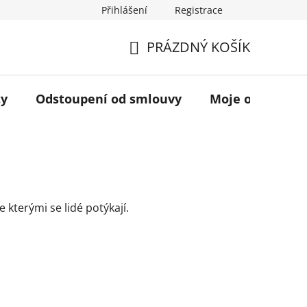
Přihlášení
Registrace
ávu na odstoupení od smlouvy
O nás
Kontakty
Spo
PRÁZDNÝ KOŠÍK
NÁKUPNÍ
KOŠÍK
ty
Odstoupení od smlouvy
Moje objednáv
e kterými se lidé potýkají.