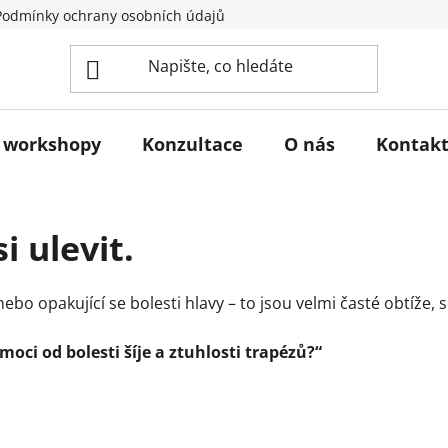
Podmínky ochrany osobních údajů
Poučení spotřebitele o pr
 workshopy
Konzultace
O nás
Kontak
i ulevit.
ebo opakující se bolesti hlavy – to jsou velmi časté obtíže, s
ci od bolesti šíje a ztuhlosti trapézů?“