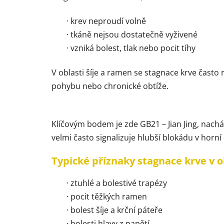
· krev neproudí volně
· tkáně nejsou dostatečně vyživené
· vzniká bolest, tlak nebo pocit tíhy
V oblasti šíje a ramen se stagnace krve často r
pohybu nebo chronické obtíže.
Klíčovým bodem je zde GB21 – Jian Jing, nacháze
velmi často signalizuje hlubší blokádu v horní č
Typické příznaky stagnace krve v o
· ztuhlé a bolestivé trapézy
· pocit těžkých ramen
· bolest šíje a krční páteře
· bolesti hlavy z napětí